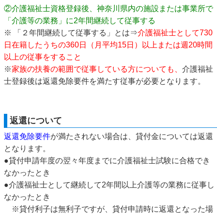
②介護福祉士資格登録後、神奈川県内の施設または事業所で
「介護等の業務」に2年間継続して従事する
※ 「２年間継続して従事する」とは⇒
介護福祉士として730
日在籍したうちの360日（月平均15日）以上または週20時間
以上の従事をすること
※
家族の扶養の範囲で従事している方についても、
介護福祉
士登録後は返還免除要件を満たす従事が必要となります。
返還について
返還免除要件
が満たされない場合は、貸付金については返還
となります。
●貸付申請年度の翌々年度までに介護福祉士試験に合格でき
なかったとき
●介護福祉士として継続して2年間以上介護等の業務に従事し
なかったとき
※貸付利子は無利子ですが、貸付申請時に返還となった場