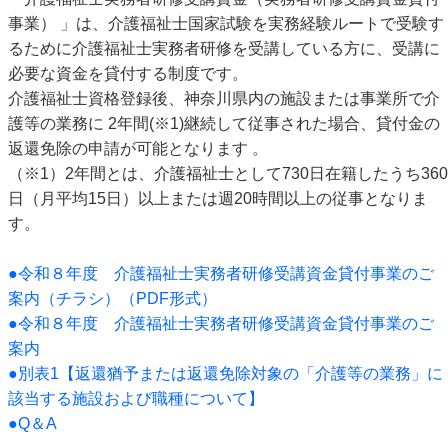
事業） 」は、介護福祉士国家試験を実務経験ルートで受験す
るために介護福祉士実務者研修を受講している方に、受講に
必要な資金を貸付する制度です。
介護福祉士資格登録後、神奈川県内の施設または事業所で介
護等の業務に 2年間(※1)継続して従事された場合、貸付金の
返還免除の申請が可能となります 。
（※1）2年間とは、介護福祉士として730日在籍したうち360
日（月平均15日）以上または週20時間以上の従事となりま
す。
●令和８年度 介護福祉士実務者研修受講資金貸付事業のご
案内（チラシ）（PDF形式）
●令和８年度 介護福祉士実務者研修受講資金貸付事業のご
案内
●別表1【返還猶予または返還免除対象の「介護等の業務」に
該当する施設および職種について】
●Q＆A